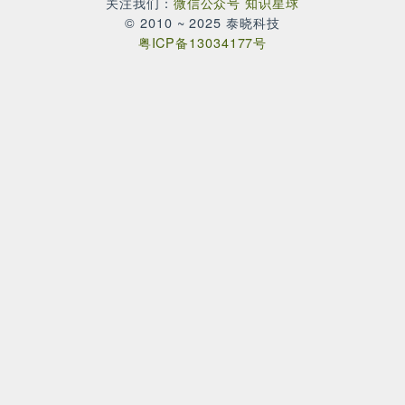
理解ELF，完成Linux程序员基本素养训练
本作品由
Wu Zhangjin
创作，采用
CC BY-NC-ND 4.
进行许可。未经授权，谢绝商业使用！
Wu Zhangjin (Falcon)
重度开源践行者；前魅族 BSP 部技术总
监；嵌入式与实时 Linux 系统专家；Lin
官方社区贡献者；MIPS Ftrace 和 Linu
Lab 等开源项目作者。
—— 扫码加作者微信