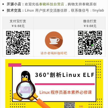
2015
嵌入式 Linux 启动时间优化
翻译
启动速度
嵌入式 Linux 知识库
5
2015
eLinux.org 翻译计划
原创
开源书籍
嵌入式 Linux 知识库
5
猜你喜欢：
发表原创技术文章，
收获福利、挚友与行业影
我要投稿：
独家 Linux 实战经验与技巧，
订阅「Linux
知识星球：
球」
泰晓学院
，
B 站
，发布各类 Linux 视频课
视频频道：
欢迎光临
泰晓科技自营店
，购物支持泰晓原创
开源小店：
Linux 用户技术交流微信群，联系微信号：tiny
技术交流：